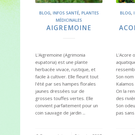
BLOG
,
INFOS SANTÉ
,
PLANTES
BLOG
,
MÉDICINALES
AIGREMOINE
ACO
L'Aigremoine (Agrimonia
L'Acore 
eupatoria) est une plante
aquatiqu
herbacée vivace, rustique, et
ressembl
facile à cultiver. Elle fleurit tout
Son nom 
l'été par ses hampes florales
Kalamos q
jaunes dressées sur de
On la re
grosses touffes vertes. Elle
des riviè
convient parfaitement pour un
Son odeu
coin sauvage de jardin ...
pas sans 