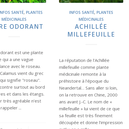
INFOS SANTÉ
,
PLANTES
INFOS SANTÉ
,
PLANTES
MÉDICINALES
MÉDICINALES
RE ODORANT
ACHILLÉE
MILLEFEUILLE
odorant est une plante
e qui a une vague
La réputation de l’Achillée
ance avec le roseau.
millefeuille comme plante
Calamus vient du grec
médicinale remonte à la
ui signifie "roseau".
préhistoire à l’époque du
ncontre surtout au bord
Neandertal… Sans aller si loin,
res et dans les étangs.
on la retrouve en Chine, 2000
r très agréable n’est
ans avant J.-C. Le nom de «
rappeler ...
millefeuille » lui vient de ce que
sa feuille est très finement
découpée et donne l’impression