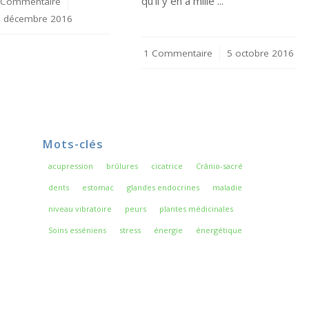
qu’il y en a mille ...
 Commentaire
/
5 décembre 2016
1 Commentaire
/
5 octobre 2016
Mots-clés
acupression
brûlures
cicatrice
Crânio-sacré
dents
estomac
glandes endocrines
maladie
niveau vibratoire
peurs
plantes médicinales
Soins esséniens
stress
énergie
énergétique