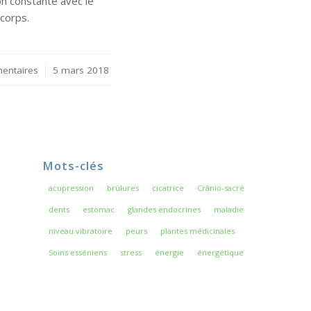
on constante avec le
 corps.
entaires
/
5 mars 2018
Mots-clés
acupression
brûlures
cicatrice
Crânio-sacré
dents
estomac
glandes endocrines
maladie
niveau vibratoire
peurs
plantes médicinales
Soins esséniens
stress
énergie
énergétique