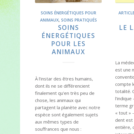
SOINS ÉNERGÉTIQUES POUR
ARTICL
ANIMAUX
,
SOINS PRATIQUÉS
SOINS
LE 
ÉNERGÉTIQUES
POUR LES
ANIMAUX
La médec
est une 
conventi
À l’instar des êtres humains,
compte l
dont ils ne se différencient
totalité
finalement qu’en très peu de
l'indique 
chose, les animaux qui
terme gre
partagent la planète avec notre
« tout » 
espèce sont également sujets
dent est
aux mêmes types de
entière, 
souffrances que nous :