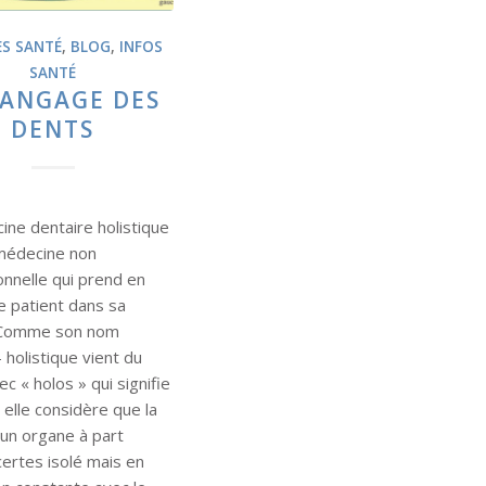
ES SANTÉ
,
BLOG
,
INFOS
SANTÉ
LANGAGE DES
DENTS
ine dentaire holistique
médecine non
onnelle qui prend en
e patient dans sa
. Comme son nom
- holistique vient du
c « holos » qui signifie
- elle considère que la
 un organe à part
certes isolé mais en